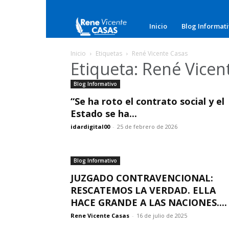
Rene
Inicio
Blog Informat
Vicente
Inicio
Etiquetas
René Vicente Casas
Etiqueta: René Vicen
Casas
Blog Informativo
“Se ha roto el contrato social y el
Estado se ha...
idardigital00
-
25 de febrero de 2026
Blog Informativo
JUZGADO CONTRAVENCIONAL:
RESCATEMOS LA VERDAD. ELLA
HACE GRANDE A LAS NACIONES....
Rene Vicente Casas
-
16 de julio de 2025