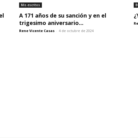
Mis escritos
B
el
A 171 años de su sanción y en el
¿
trigesimo aniversario...
Re
Rene Vicente Casas
-
4 de octubre de 2024