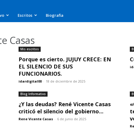
ivo
Escritos
Biografia
te Casas
Mis escritos
B
Porque es cierto. JUJUY CRECE: EN
C
EL SILENCIO DE SUS
id
FUNCIONARIOS.
idardigital00
-
18 de diciembre de 2025
Blog Informativo
B
¿Y las deudas? René Vicente Casas
«
criticó el silencio del gobierno...
t
v
Rene Vicente Casas
-
6 de junio de 2025
Re