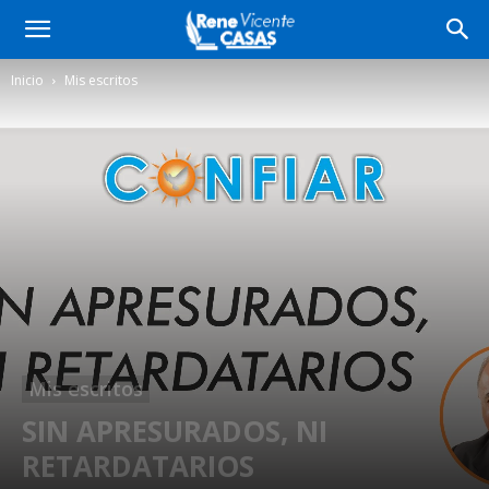
Inicio
Mis escritos
Mis escritos
SIN APRESURADOS, NI
RETARDATARIOS