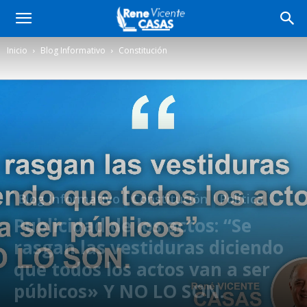
Inicio
Blog Informativo
Constitución
Blog Informativo
Constitución
Política
Publicidad de los actos: “Se
rasgan las vestiduras diciendo
que todos los actos van a ser
públicos» Y NO LO SON.