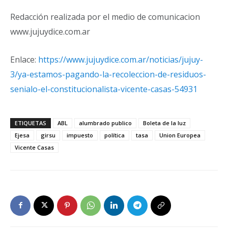
Redacción realizada por el medio de comunicacion
www.jujuydice.com.ar
Enlace:
https://www.jujuydice.com.ar/noticias/jujuy-
3/ya-estamos-pagando-la-recoleccion-de-residuos-
senialo-el-constitucionalista-vicente-casas-54931
ETIQUETAS
ABL
alumbrado publico
Boleta de la luz
Ejesa
girsu
impuesto
política
tasa
Union Europea
Vicente Casas