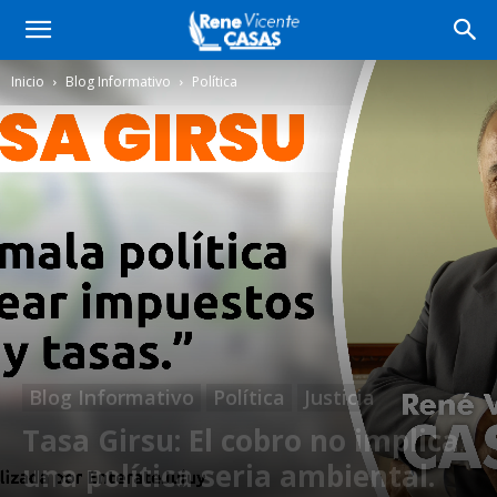
Inicio
Blog Informativo
Política
Blog Informativo
Política
Justicia
Tasa Girsu: El cobro no implica
una política seria ambiental.