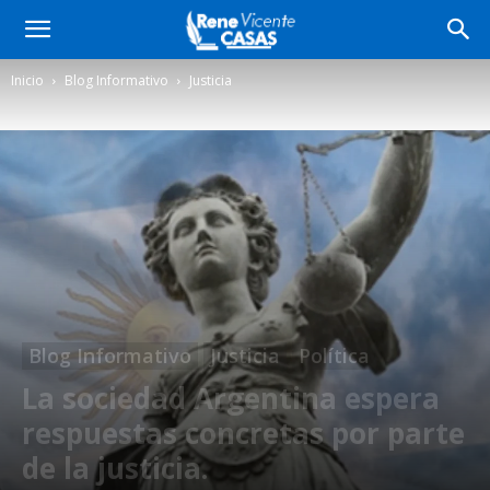
Inicio
Blog Informativo
Justicia
Blog Informativo
Justicia
Política
La sociedad Argentina espera
respuestas concretas por parte
de la justicia.