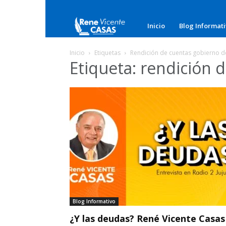
Rene
Inicio
Blog Informat
Vicente
Inicio
Etiquetas
Rendición de cuentas gobierno de
Etiqueta: rendición 
Casas
Blog Informativo
¿Y las deudas? René Vicente Casas