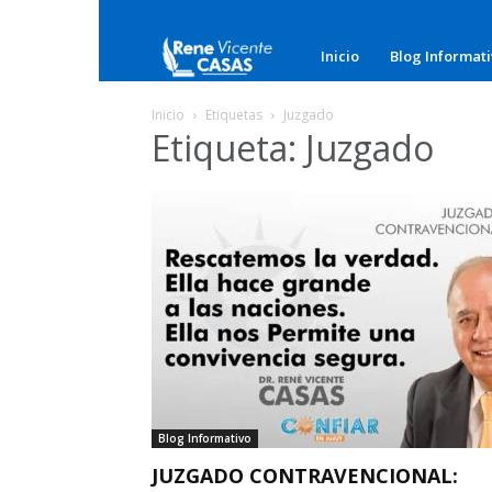
Rene
Inicio
Blog Informat
Vicente
Inicio
Etiquetas
Juzgado
Etiqueta: Juzgado
Casas
Blog Informativo
JUZGADO CONTRAVENCIONAL: