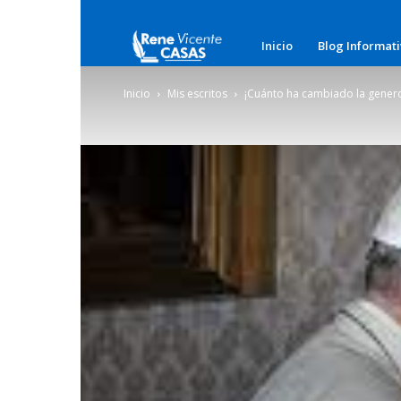
Rene
Inicio
Blog Informat
Vicente
Inicio
Mis escritos
¡Cuánto ha cambiado la genero
Casas