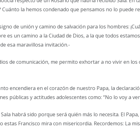
oticia respecto de un Rosario que habría recibido Sala. En t
? Cuánto la hemos condenado que pensamos no lo puede rec
signo de unión y camino de salvación para los hombres: ¡Cu
re es un camino a la Ciudad de Dios, a la que todos estamos
e esa maravillosa invitación.-
ios de comunicación, me permito exhortar a no vivir en lo
anto encendiera en el corazón de nuestro Papa, la declaració
es públicas y actitudes adolescentes como: “No lo voy a ver
Sala habrá sido porque será quién más lo necesita. El Papa, 
o estas Francisco mira con misericordia. Recordemos: La mi