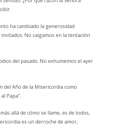
al sentido: ¿Por qué razón la Señora
ibir.
ánto ha cambiado la generosidad
 invitados. No caigamos en la tentación
s odios del pasado. No exhumemos el ayer
n del Año de la Misericordia como
 al Papa”.
más allá de cómo se llame, es de todos,
sericordia es un derroche de amor,