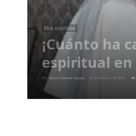
Mis escritos
¡Cuánto ha c
espiritual en
Por
Rene Vicente Casas
-
22 de febrero de 2016