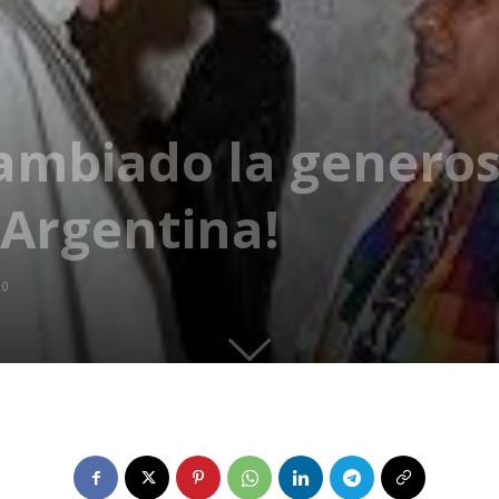
ambiado la genero
 Argentina!
0