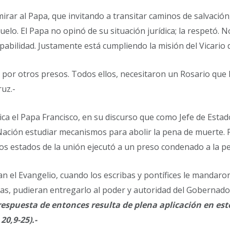
ar al Papa, que invitando a transitar caminos de salvación,
uelo. El Papa no opinó de su situación jurídica; la respetó. N
abilidad. Justamente está cumpliendo la misión del Vicario de
or otros presos. Todos ellos, necesitaron un Rosario que l
ruz.-
ica el Papa Francisco, en su discurso que como Jefe de Esta
a Nación estudiar mecanismos para abolir la pena de muerte.
los estados de la unión ejecutó a un preso condenado a la pe
n el Evangelio, cuando los escribas y pontífices le mandaro
ras, pudieran entregarlo al poder y autoridad del Gobernad
u respuesta de entonces resulta de plena aplicación en est
20,9-25).-