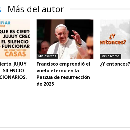
s
Más del autor
Mis escritos
Mis escritos
ierto. JUJUY
Francisco emprendió el
¿Y entonces?
L SILENCIO
vuelo eterno en la
CIONARIOS.
Pascua de resurrección
de 2025